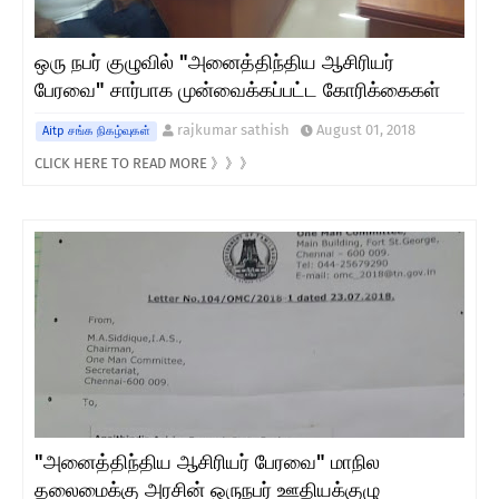
ஒரு நபர் குழுவில் "அனைத்திந்திய ஆசிரியர்
பேரவை" சார்பாக முன்வைக்கப்பட்ட கோரிக்கைகள்
rajkumar sathish
August 01, 2018
Aitp சங்க நிகழ்வுகள்
CLICK HERE TO READ MORE 》》》
"அனைத்திந்திய ஆசிரியர் பேரவை" மாநில
தலைமைக்கு அரசின் ஒருநபர் ஊதியக்குழு