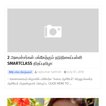
2 அமைச்சர்கள் பங்கேற்கும் நடுநிலைப்பள்ளி
SMARTCLASS திறப்புவிழா
rajkumar sathish
July 07, 2018
Aitp சங்க நிகழ்வுகள்
- அனைவரையும் விழாவில் பங்கேற்க "கனவு ஆசிரியர்" விருது வென்ற
ஆசிரியர் அருண்குமார் அழைப்பு CLICK HERE TO …