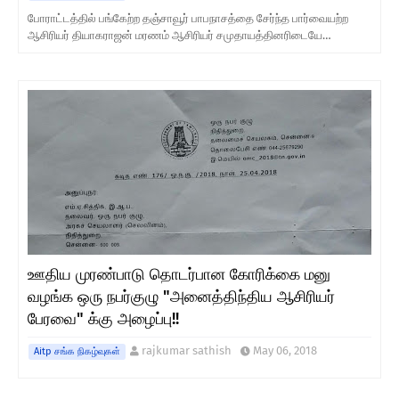
போராட்டத்தில் பங்கேற்ற தஞ்சாவூர் பாபநாசத்தை சேர்ந்த பார்வையற்ற
ஆசிரியர் தியாகராஜன் மரணம் ஆசிரியர் சமுதாயத்தினரிடையே…
ஊதிய முரண்பாடு தொடர்பான கோரிக்கை மனு
வழங்க ஒரு நபர்குழு "அனைத்திந்திய ஆசிரியர்
பேரவை" க்கு அழைப்பு!!
rajkumar sathish
May 06, 2018
Aitp சங்க நிகழ்வுகள்