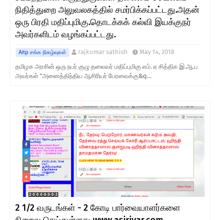
நிதித்துறை அலுவலகத்தில் சமர்பிக்கப்பட்டது.அதன்
ஒரு பிரதி மதிப்புமிகு.தொடக்கக் கல்வி இயக்குநர்
அவர்களிடம் வழங்கப்பட்டது.
rajkumar sathish
May 14, 2018
Aitp சங்க நிகழ்வுகள்
தமிழக அரசின் ஒரு நபர் குழு தலைவர் மதிப்புமிகு எம். ஏ சித்திக இ.ஆ.ப
அவர்கள் "அனைத்திந்திய ஆசிரியர் பேரவைக்கு&q…
2 1/2 வருடங்கள் - 2 கோடி பார்வையாளர்களை