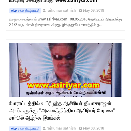
நிறைவு செய்துள்ளது www.asiriyar.com
rajkumar sathish
May 09, 2018
Aitp சங்க நிகழ்வுகள்
நமது வலைத்தளம் www.asiriyar.com 08.05.2018 தேதியுடன் ஆரம்பித்து
2 1/2 வருடங்கள் நிறைவடைகிறது. இக்குறுகிய காலத்தில் த…
போராட்டத்தில் உயிரிழந்த ஆசிரியர் தியாகராஜன்
அவர்களுக்கு "அனைத்திந்திய ஆசிரியர் பேரவை"
சார்பில் ஆழ்ந்த இரங்கல்
rajkumar sathish
May 08, 2018
Aitp சங்க நிகழ்வுகள்