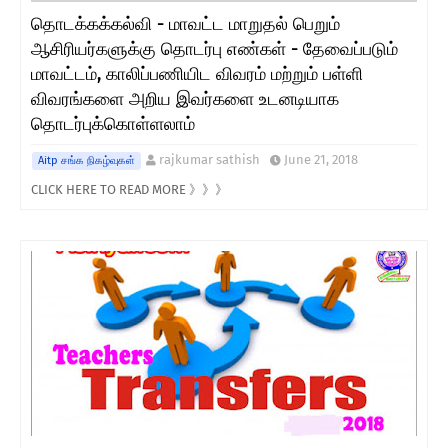
தொடக்கக்கல்வி - மாவட்ட மாறுதல் பெறும்
ஆசிரியர்களுக்கு தொடர்பு எண்கள் - தேவைப்படும்
மாவட்டம், காலிப்பணியிட விவரம் மற்றும் பள்ளி
விவரங்களை அறிய இவர்களை உடனடியாக
தொடர்புக்கொள்ளலாம்
rajkumar sathish
June 21, 2018
Aitp சங்க நிகழ்வுகள்
CLICK HERE TO READ MORE 》》》