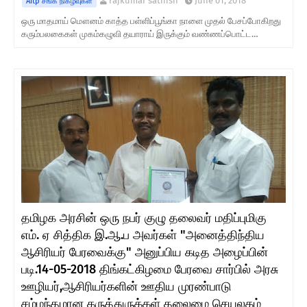
rajkumar sathish
June 01, 2018
Aitp சங்க நிகழ்வுகள்
ஒரு மாதமாய் மௌனம் காத்த பள்ளிப்பூங்கா நாளை முதல் பேசப்போகிறது
கரும்பலகைகள் முகம்கழுவி தயாராய் இருக்கும் வண்ணப்பொட்ட…
தமிழக அரசின் ஒரு நபர் குழு தலைவர் மதிப்புமிகு
எம். ஏ சித்திக இ.ஆ.ப அவர்கள் "அனைத்திந்திய
ஆசிரியர் பேரவைக்கு" அனுப்பிய கடித அழைப்பின்
படி.14-05-2018 திங்கட்கிழமை பேரவை சார்பில் அரசு
ஊழியர்,ஆசிரியர்களின் ஊதிய முரண்பாடு
சம்மந்தமான கருத்துருக்கள் தலைமை செயலகம்