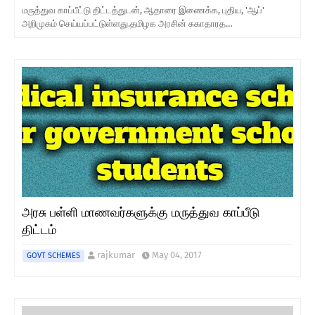
மருத்துவ காப்பீட்டு திட்டத்துடன், ஆதாரை இணைக்க, புதிய, 'ஆப்'
அறிமுகம் செய்யப்பட்டுள்ளது.தமிழக அரசின் சுகாதாரத…
அரசு பள்ளி மாணவர்களுக்கு மருத்துவ காப்பீடு
திட்டம்
rajkumar
May 04, 2017
GOVT SCHEMES