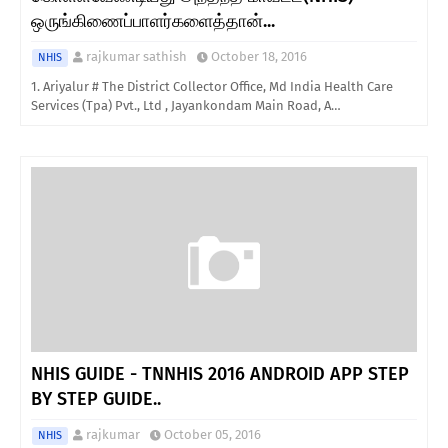
ஒருங்கிணைப்பாளர்களைத்தான்...
rajkumar sathish
October 18, 2016
NHIS
1. Ariyalur # The District Collector Office, Md India Health Care
Services (Tpa) Pvt., Ltd , Jayankondam Main Road, A…
NHIS GUIDE - TNNHIS 2016 ANDROID APP STEP
BY STEP GUIDE..
rajkumar
October 05, 2016
NHIS