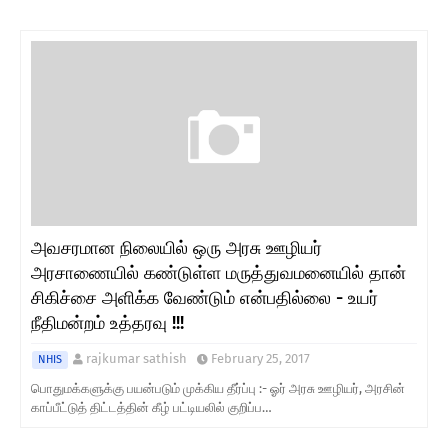
அவசரமான நிலையில் ஒரு அரசு ஊழியர்
அரசாணையில் கண்டுள்ள மருத்துவமனையில் தான்
சிகிச்சை அளிக்க வேண்டும் என்பதில்லை - உயர்
நீதிமன்றம் உத்தரவு !!!
rajkumar sathish
February 25, 2017
NHIS
பொதுமக்களுக்கு பயன்படும் முக்கிய தீர்ப்பு :- ஓர் அரசு ஊழியர், அரசின்
காப்பீட்டுத் திட்டத்தின் கீழ் பட்டியலில் குறிப்ப…