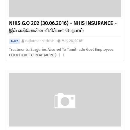
NHIS G.O 202 (30.06.2016) - NHIS INSURANCE -
இல் என்னென்ன சிகிச்சை பெறலாம்
rajkumar sathish
May 26, 2018
G.O's
Treatments, Surgeries Assured To Tamilnadu Govt Employees
CLICK HERE TO READ MORE 》》》