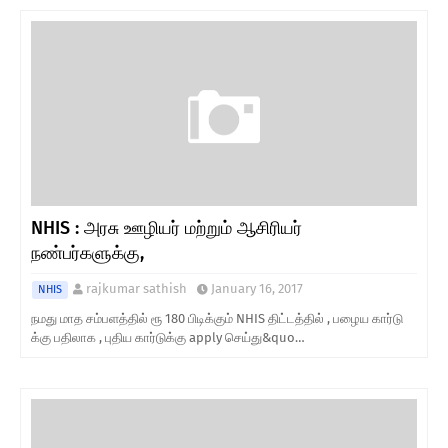
NHIS : அரசு ஊழியர் மற்றும் ஆசிரியர்
நண்பர்களுக்கு,
rajkumar sathish
January 16, 2017
NHIS
நமது மாத சம்பளத்தில் ரூ 180 பிடிக்கும் NHIS திட்டத்தில் , பழைய கார்டு
க்கு பதிலாக , புதிய கார்டுக்கு apply செய்து&quo…