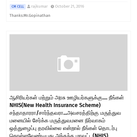
rajkumar
October 21, 2016
CM CELL
Thanks:Mr.Gopinathan
ஆசிரியர்கள் மற்றும் அரசு ஊழியர்களுக்கு.... நீங்கள்
NHIS(New Health Insurance Scheme)
சந்தாதாரரா/சார்ந்தவரா...அவசரத்திற்கு மருத்துவ
மனையில் சேர்க்க மருத்துவமனை நிர்வாகம்
ஒத்துழைப்பு தரவில்லை என்றால் நீங்கள் தொடர்பு
கொள்ளவேண்டியது அந்தந்த மாவட்ட(NHIS)