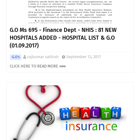
G.O Ms 695 - Finance Dept - NHIS : 81 NEW
HOSPITALS ADDED - HOSPITAL LIST & G.O
(01.09.2017)
rajkumar sathish
September 12, 2017
G.O's
CLICK HERE TO READ MORE »»»»