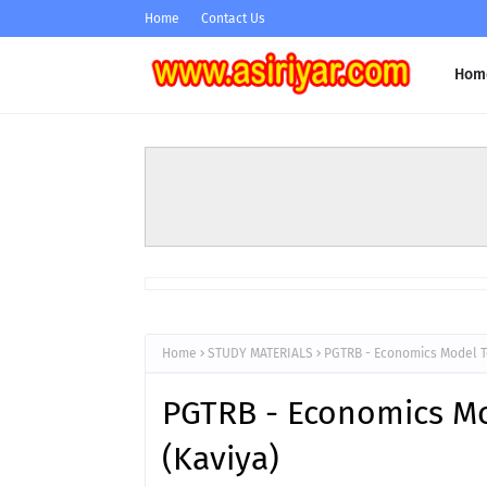
Home
Contact Us
Hom
Home
STUDY MATERIALS
PGTRB - Economics Model Tes
PGTRB - Economics Mod
(Kaviya)