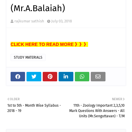
(Mr.A.Balaiah)
rajkumar sathish
July 03, 2018
CLICK HERE TO READ MORE 》》》
STUDY MATERIALS
OLDER
NEWER
1st to 5th - Month Wise Syllabus -
11th - Zoology Important 2,3,5,10
2018 - 19
Mark Questions With Answers - All
Units (Mr.Senguttavan) - T/M