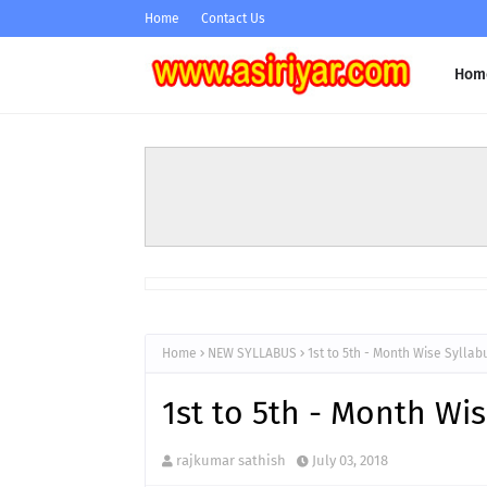
Home
Contact Us
Hom
Home
NEW SYLLABUS
1st to 5th - Month Wise Syllabu
1st to 5th - Month Wis
rajkumar sathish
July 03, 2018