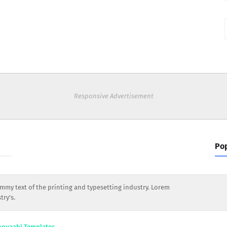
Responsive Advertisement
Pop
my text of the printing and typesetting industry. Lorem
ry's.
ooyaabi Templates