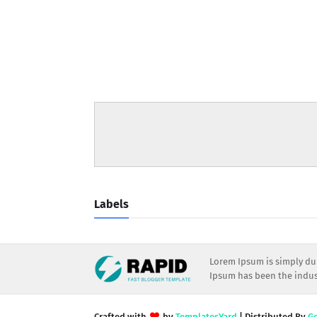
Labels
Lorem Ipsum is simply dum
Ipsum has been the indust
Crafted with
by
TemplatesYard
| Distributed By
G