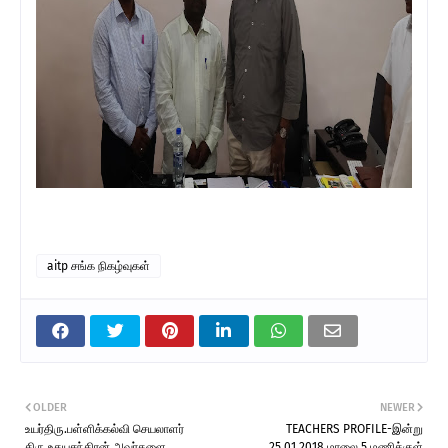
aitp சங்க நிகழ்வுகள்
OLDER
NEWER
உயர்திரு.பள்ளிக்கல்வி செயலாளர்
TEACHERS PROFILE-இன்று
திரு.உதயசந்திரன் அவர்களை
25.01.2018 மாலை 5 மணிக்குள்