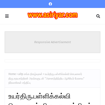
Responsive Advertisement
Home
aitp சங்க நிகழ்வுகள்
உயர்திரு.பள்ளிக்கல்வி செயலாளர்
திரு.உதயசந்திரன் அவர்களுடன் "அனைத்திந்திய ஆசிரியர் பேரவை"
நிர்வாகிகள் சந்திப்பு
உயர்திரு.பள்ளிக்கல்வி