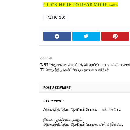
CLICK HERE TO READ MORE »»»»
JACTTO-GEO
OLDER
'NEET ' க்கு எதிராக போராட்டத்தில் இறங்கிய அரசு பள்ளி மாணவ
'TC கொடுத்திடுவேன்'‍ மிரட்டிய தலைமையாசிரியர்!
POST A COMMENT
0 Comments
அனைத்திந்திய ஆசிரியர் பேரவை நண்பர்களே..
நீங்கள் ஒவ்வொருவரும்
அனைத்திந்திய ஆசிரியர் பேரவையின் அங்கமே..