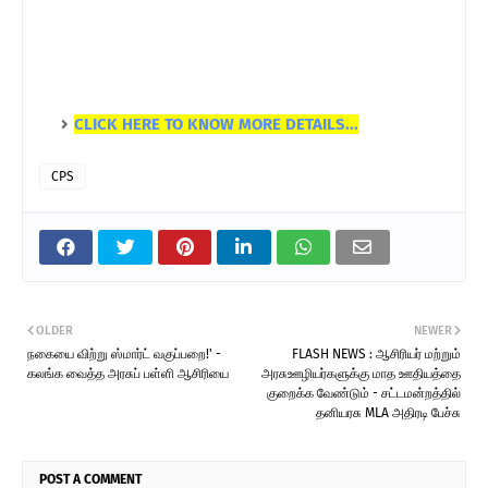
CLICK HERE TO KNOW MORE DETAILS...
CPS
OLDER
NEWER
நகையை விற்று ஸ்மார்ட் வகுப்பறை!' -
FLASH NEWS : ஆசிரியர் மற்றும்
கலங்க வைத்த அரசுப் பள்ளி ஆசிரியை
அரசுஊழியர்களுக்கு மாத ஊதியத்தை
குறைக்க வேண்டும் - சட்டமன்றத்தில்
தனியரசு MLA அதிரடி பேச்சு
POST A COMMENT