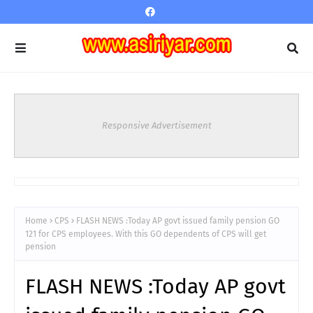
Responsive Advertisement
Home
CPS
FLASH NEWS :Today AP govt issued family pension GO
121 for CPS employees. With this GO dependents of CPS will get
pension
FLASH NEWS :Today AP govt