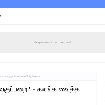
e
Responsive Advertisement
லங்க வைத்த அரசுப் பள்ளி ஆசிரியை
 வகுப்பறை!' - கலங்க வைத்த