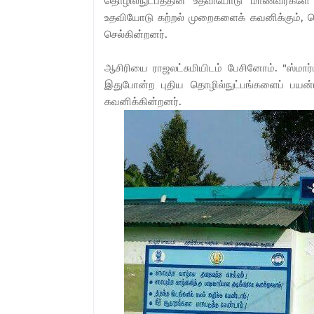
தொழில்நுட்பத்தின் உதவியோடு மாணவர்களே வக
உதவியோடு கற்றல் முறைகளைக் கவனிக்கும், பொ
செல்கின்றனர்.
ஆசிரியை ராஜலட்சுமியிடம் பேசினோம். "ஸ்மார
இதுபோன்ற புதிய தொழில்நுட்பங்களைப் பயன்ப
கவனிக்கின்றனர்.