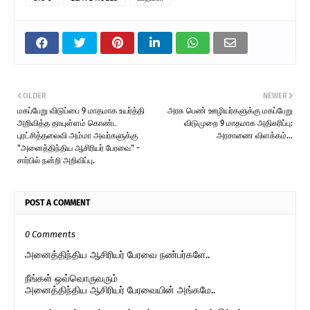
OLDER
NEWER
மகப்பேறு விடுப்பை 9 மாதமாக உயர்த்தி
அரசு பெண் ஊழியர்களுக்கு மகப்பேறு
அறிவித்த தாயுள்ளம் கொண்ட
விடுமுறை 9 மாதமாக அதிகரிப்பு:
புரட்சித்தலைவி அம்மா அவர்களுக்கு
அரசாணை விளக்கம்...
"அனைத்திந்திய ஆசிரியர் பேரவை" -
சார்பில் நன்றி அறிவிப்பு.
POST A COMMENT
0 Comments
அனைத்திந்திய ஆசிரியர் பேரவை நண்பர்களே..
நீங்கள் ஒவ்வொருவரும்
அனைத்திந்திய ஆசிரியர் பேரவையின் அங்கமே..