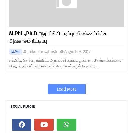
M.Phil.,Ph.D ஆராய்ச்சி படிப்பு: விண்ணப்பிக்க
அவகாசம் நீட்டிப்பு
rajkumar sathish
August 03, 2017
M.Phil
எம்.பில்., பி.எச்டி., உள்ளிட்ட ஆராய்ச்சி படிப்புகளுக்கான விண்ணப்பங்களை
பெற, பாரதியார் பல்கலை கால அவகாசம் வழங்கியுள்ளத…
Load More
SOCIAL PLUGIN