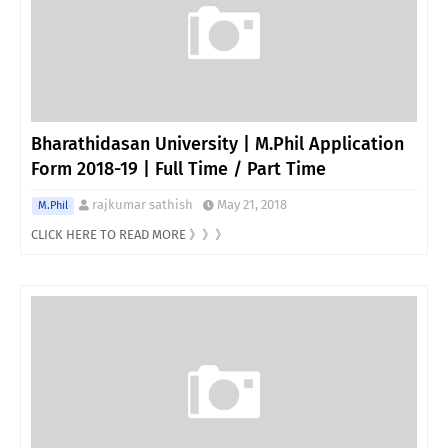
Bharathidasan University | M.Phil Application
Form 2018-19 | Full Time / Part Time
rajkumar sathish
May 21, 2018
M.Phil
CLICK HERE TO READ MORE 》》》