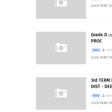
CLICK HERE 
Grade D மா
PROC
rajk
DEEO
CLICK HERE 
3rd TERM
DIST - DE
rajk
DEEO
CLICK HERE 