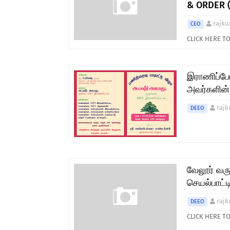
& ORDER (
rajku
CEO
CLICK HERE 
இராணிப்பேட
அவர்களின் 
rajk
DEEO
வேலூர் வரு
செயல்பாட்ட
rajk
DEEO
CLICK HERE 