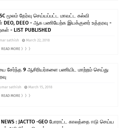
C மூலம் தேர்வு செய்யப்பட்ட மாவட்ட கல்வி
் DEO, DEEO - ஆக பணியேற்க இயக்குனர் உத்தரவு -
கள் - LIST PUBLISHED
mar sathish
March 22, 2018
TO READ MORE 》》》
யை சேர்ந்த 9 ஆசிரியர்களை பணியிட மாற்றம் செய்து
ரவு
umar sathish
March 15, 2018
TO READ MORE 》》》
NEWS : JACTTO -GEO போராட்ட காலத்தை ஈடு செய்ய