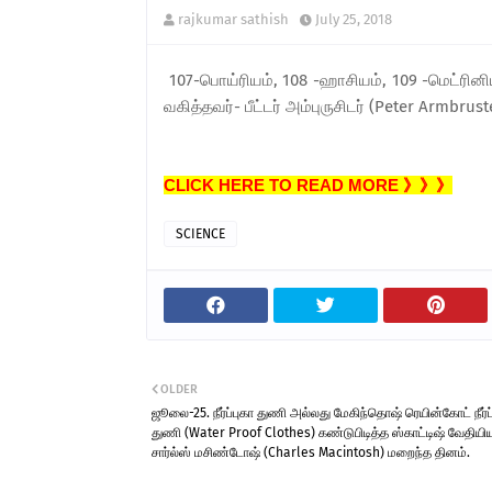
rajkumar sathish
July 25, 2018
107-பொய்ரியம், 108 -ஹாசியம், 109 -மெட்ரின
வகித்தவர்- பீட்டர் அம்புருசிடர் (Peter Armbruste
CLICK HERE TO READ MORE 》》》
SCIENCE
OLDER
ஜூலை-25. நீர்ப்புகா துணி அல்லது மேகிந்தொஷ் ரெயின்கோட் நீர்ப்
துணி (Water Proof Clothes) கண்டுபிடித்த ஸ்காட்டிஷ் வேதியி
சார்ல்ஸ் மசிண்டோஷ் (Charles Macintosh) மறைந்த தினம்.