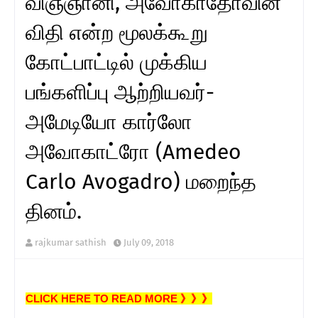
விஞ்ஞானி, அவோகாதோவின்
விதி என்ற மூலக்கூறு
கோட்பாட்டில் முக்கிய
பங்களிப்பு ஆற்றியவர்-
அமேடியோ கார்லோ
அவோகாட்ரோ (Amedeo
Carlo Avogadro) மறைந்த
தினம்.
rajkumar sathish
July 09, 2018
CLICK HERE TO READ MORE 》》》