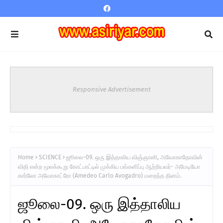
Responsive Advertisement
Home
SCIENCE
ஜூலை-09. ஒரு இத்தாலிய விஞ்ஞானி, அவோகாதோவின்
விதி என்ற மூலக்கூறு கோட்பாட்டில் முக்கிய பங்களிப்பு ஆற்றியவர்- அமேடியோ
கார்லோ அவோகாட்ரோ (Amedeo Carlo Avogadro) மறைந்த தினம்.
ஜூலை-09. ஒரு இத்தாலிய