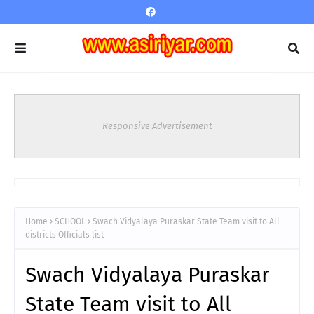
Responsive Advertisement
Home
SCHOOL
Swach Vidyalaya Puraskar State Team visit to All
districts Officials list
Swach Vidyalaya Puraskar
State Team visit to All