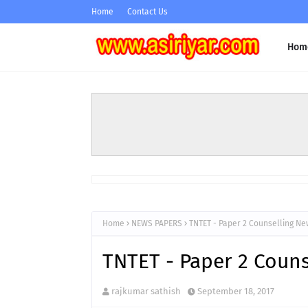
Home
Contact Us
Hom
Home
NEWS PAPERS
TNTET - Paper 2 Counselling N
TNTET - Paper 2 Coun
rajkumar sathish
September 18, 2017