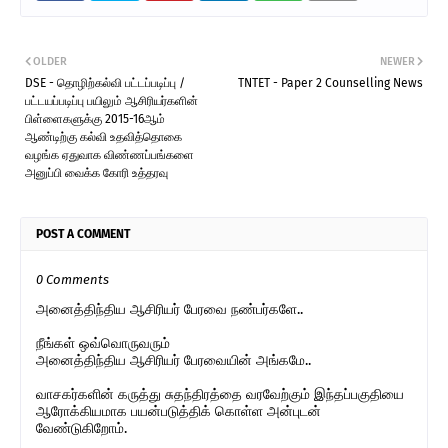
OLDER
NEWER
DSE - தொழிற்கல்வி பட்டப்படிப்பு /
TNTET - Paper 2 Counselling News
பட்டயப்படிப்பு பயிலும் ஆசிரியர்களின்
பிள்ளைகளுக்கு 2015-16ஆம்
ஆண்டிற்கு கல்வி உதவித்தொகை
வழங்க ஏதுவாக விண்ணப்பங்களை
அனுப்பி வைக்க கோரி உத்தரவு
POST A COMMENT
0 Comments
அனைத்திந்திய ஆசிரியர் பேரவை நண்பர்களே..
நீங்கள் ஒவ்வொருவரும்
அனைத்திந்திய ஆசிரியர் பேரவையின் அங்கமே..
வாசகர்களின் கருத்து சுதந்திரத்தை வரவேற்கும் இந்தப்பகுதியை
ஆரோக்கியமாக பயன்படுத்திக் கொள்ள அன்புடன்
வேண்டுகிறோம்.