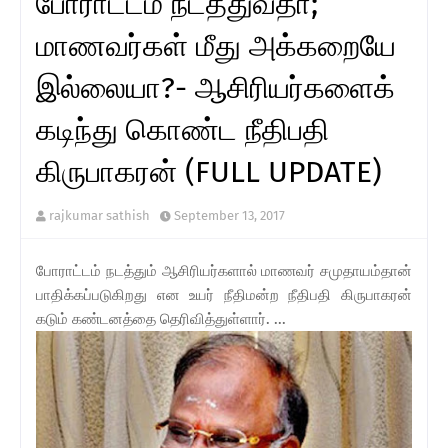
போராட்டம் நடத்துவதா;
மாணவர்கள் மீது அக்கறையே
இல்லையா?- ஆசிரியர்களைக்
கடிந்து கொண்ட நீதிபதி
கிருபாகரன் (FULL UPDATE)
rajkumar sathish
September 13, 2017
போராட்டம் நடத்தும் ஆசிரியர்களால் மாணவர் சமுதாயம்தான்
பாதிக்கப்படுகிறது என உயர் நீதிமன்ற நீதிபதி கிருபாகரன்
கடும் கண்டனத்தை தெரிவித்துள்ளார். ...