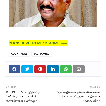
CLICK HERE TO READ MORE »»»»
COURT NEWS
JACTTO-GEO
OLDER
NEWER
JACTTO - GEO : உயர்நீதிமன்ற
அரசு ஊழியர்கள் தங்கள் உரிமைக்காக
கேள்விகளும் - அரசு பள்ளி
போராட எவ்வித தடையும் இல்லை -
ஆசிரியர்களின் விளக்கமும்
உச்சநீதிமன்றம்