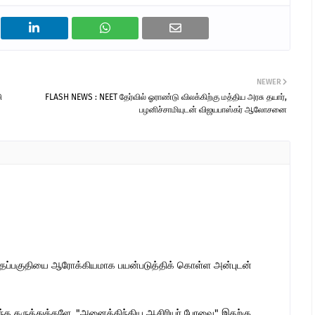
NEWER
ி
FLASH NEWS : NEET தேர்வில் ஓராண்டு விலக்கிற்கு மத்திய அரசு தயார்,
பழனிச்சாமியுடன் விஜயபாஸ்கர் ஆலோசனை
இந்தப்பகுதியை ஆரோக்கியமாக பயன்படுத்திக் கொள்ள அன்புடன்
ொந்த கருத்துக்களே. "அனைத்திந்திய ஆசிரியர் பேரவை" இதற்கு