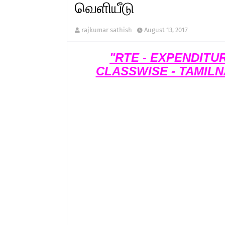
வெளியீடு
rajkumar sathish
August 13, 2017
"RTE - EXPENDITU
CLASSWISE - TAMILN