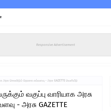
e
Responsive Advertisement
யாக அரசு செலவிடும் தொகை எவ்வளவு - அரசு GAZETTE வெளியீடு
க்கும் வகுப்பு வாரியாக அரசு
ளவு - அரசு GAZETTE