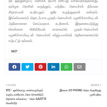
தர ஒத்துழைப்பு அளிக்க தயார் என்பது வரவேற்கத்தக்கது.
தமிழக அரசின் கருத்தும், மத்திய அமைச்சர் நிர்மலா
சீதாராமன் கூறியதும் ஒரே கருத்துதான் என்றார்.
இவ்விவகாரம் தொடர்பாக முதல்-அமைச்சர் பழனிச்சாமியுடன்
ஆலோசனை செய்வதாக கூறினார். இதனையடுத்து
சென்னை கிரீன்வேஸ் சாலையில் முதல்-அமைச்சர்
பழனிச்சாமியுடன் அமைச்சர் விஜயபாஸ்கர் ஆலோசனையில்
ஈடுபட்டு உள்ளார்.
NEET
OLDER
NEWER
RTE - ஒவ்வொரு மாணவருக்கும்
இலவச JIO PHONE: தொடங்குகிறது
வகுப்பு வாரியாக அரசு செலவிடும்
முன்பதிவு
தொகை எவ்வளவு - அரசு GAZETTE
வெளியீடு