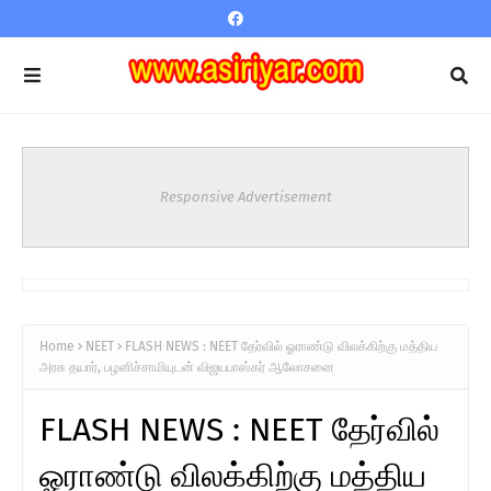
Responsive Advertisement
Home
NEET
FLASH NEWS : NEET தேர்வில் ஓராண்டு விலக்கிற்கு மத்திய
அரசு தயார், பழனிச்சாமியுடன் விஜயபாஸ்கர் ஆலோசனை
FLASH NEWS : NEET தேர்வில்
ஓராண்டு விலக்கிற்கு மத்திய