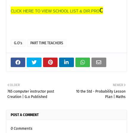
C
CLICK HERE TO VIEW SCHOOL LIST & DIR.PRO
G.O's
PART TIME TEACHERS
OLDER
NEWER
765 computer instructor post
10 the Std - Probability Lesson
Creation | G.o Published
Plan | Maths
POST A COMMENT
0 Comments