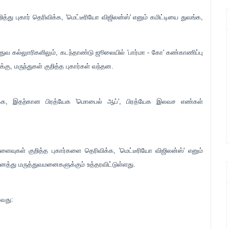
்து புகார் தெரிவிக்க, 'மெட்டீரியோ விஜிலன்ஸ்' எனும் கமிட்டியை துவங்க,
த்துவ கல்லுாரிகளிலும், கடந்தாண்டு ஜூலையில் 'பார்மா - கோ' கண்காணிப்பு
்கு, மருந்துகள் குறித்த புகார்கள் வந்தன.
க்க, இதற்கான பிரத்யேக 'மொபைல் ஆப்', பிரத்யேக இலவச எண்கள்
ிளைவுகள் குறித்த புகார்களை தெரிவிக்க, 'மெட்டீரியோ விஜிலன்ஸ்' எனும்
ைத்து மருத்துவமனைகளுக்கும் உத்தரவிட்டுள்ளது.
வது: