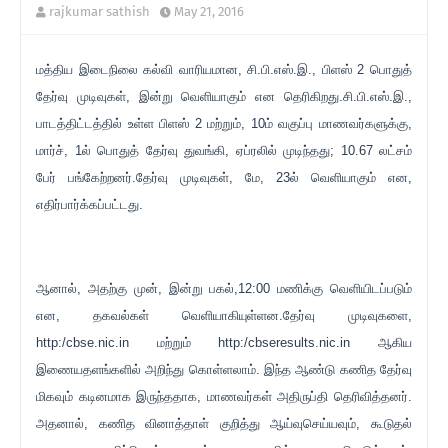
rajkumar sathish
May 21, 2016
மத்திய இடைநிலை கல்வி வாரியமான, சி.பி.எஸ்.இ., பிளஸ் 2 பொதுத்
தேர்வு முடிவுகள், இன்று வெளியாகும் என தெரிகிறது.சி.பி.எஸ்.இ.,
பாடத்திட்டத்தில் உள்ள பிளஸ் 2 மற்றும், 10ம் வகுப்பு மாணவர்களுக்கு,
மார்ச், 1ல் பொதுத் தேர்வு துவங்கி, ஏப்ரலில் முடிந்தது; 10.67 லட்சம்
பேர் பங்கேற்றனர்.தேர்வு முடிவுகள், மே, 23ல் வெளியாகும் என,
எதிர்பார்க்கப்பட்டது.
ஆனால், அதற்கு முன், இன்று பகல்,12:00 மணிக்கு வெளியிடப்படும்
என, தகவல்கள் வெளியாகியுள்ளன.தேர்வு முடிவுகளை,
http:/cbse.nic.in மற்றும் http:/cbseresults.nic.in ஆகிய
இணையதளங்களில் அறிந்து கொள்ளலாம். இந்த ஆண்டு கணித தேர்வு
மிகவும் கடினமாக இருந்ததாக, மாணவர்கள் அதிருப்தி தெரிவித்தனர்.
அதனால், கணித வினாத்தாள் குறித்து ஆய்வுசெய்யவும், கூடுதல்