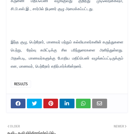
கருணை மதிப்பெண் வழங்குவது குறித்து முடிவெடுக்கவும்,
சி.பி.எஸ்.இ., சார்பில் நிபுணர் குழு அமைக்கப்பட்டது.
இந்த குழு, பெற்றோர், மாணவர் மற்றும் கல்வியாளர்களின் கருத்துகளை
பெற்று, தேர்வு கமிட்டிக்கு சில பரிந்துரைகளை அளித்துள்ளது.
அதன்படி, மாணவர்களுக்கு போதிய மதிப்பெண் வழங்கப்பட்டிருக்கும்
என, மாணவர், பெற்றோர் எதிர்பார்க்கின்றனர்.
RESULTS
OLDER
NEWER
கூவி... கூவி விக்கிறாங்க!எம்.பில்.,