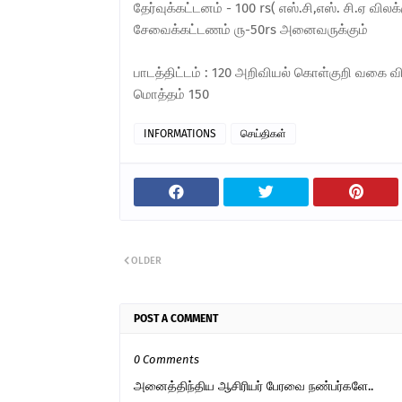
தேர்வுக்கட்டனம் - 100 rs( எஸ்.சி,எஸ். சி.ஏ விலக்
சேவைக்கட்டணம் ௫-50rs அனைவருக்கும்
பாடத்திட்டம் : 120 அறிவியல் கொள்குறி வகை வின
மொத்தம் 150
INFORMATIONS
செய்திகள்
OLDER
POST A COMMENT
0 Comments
அனைத்திந்திய ஆசிரியர் பேரவை நண்பர்களே..