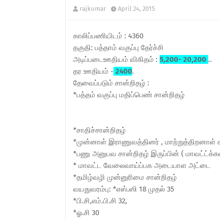
rajkumar
April 24, 2015
காலிப்பணியிடம் : 4360
தகுதி: பத்தாம் வகுப்பு தேர்ச்சி
அடிப்படைஊதியம் விகிதம் :
5,200- 20,200
..
தர ஊதியம் -
2400
.
தேவைப்படும் சான்றிதழ் :
*பத்தம் வகுப்பு மதிப்பெண் சான்றிதழ்
*சாதிச்சான்றிதழ்
*முன்னாள் இராணுவத்தினர் , மாற்றுத்திறனாள் சா
*பணு அனுபவ சான்றிதழ் இருப்பின் ( மாவட்ட்க்கல
* மாவட்ட வேலைவாய்ப்பக அடையாள அட்டை
*தமிழ்வழி முன்னுரிமை சான்றிதழ்
வயதுவரம்பு: *எஸ்.ஸி 18 முதல் 35
*பி.சி,எம்.பி.சி 32,
*ஓ.சி 30