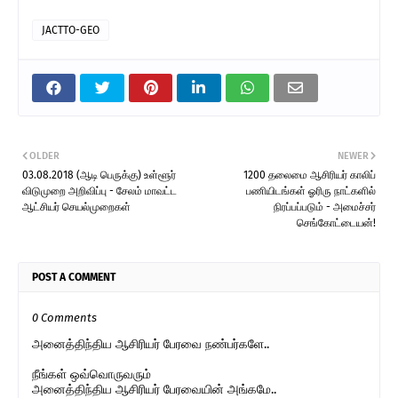
JACTTO-GEO
OLDER
NEWER
03.08.2018 (ஆடி பெருக்கு) உள்ளூர்
1200 தலைமை ஆசிரியர் காலிப்
விடுமுறை அறிவிப்பு - சேலம் மாவட்ட
பணியிடங்கள் ஓரிரு நாட்களில்
ஆட்சியர் செயல்முறைகள்
நிரப்பப்படும் - அமைச்சர்
செங்கோட்டையன்!
POST A COMMENT
0 Comments
அனைத்திந்திய ஆசிரியர் பேரவை நண்பர்களே..
நீங்கள் ஒவ்வொருவரும்
அனைத்திந்திய ஆசிரியர் பேரவையின் அங்கமே..