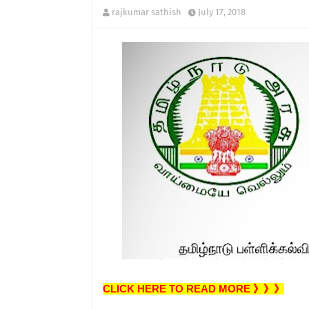
rajkumar sathish
July 17, 2018
CLICK HERE TO READ MORE 》》》