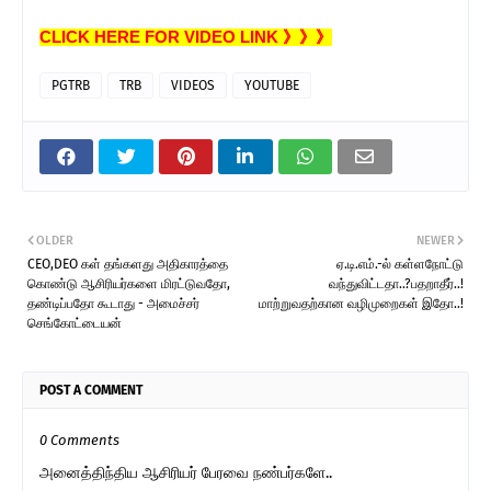
CLICK HERE FOR VIDEO LINK 》》》
PGTRB
TRB
VIDEOS
YOUTUBE
OLDER
NEWER
CEO,DEO கள் தங்களது அதிகாரத்தை
ஏ.டி.எம்.-ல் கள்ளநோட்டு
கொண்டு ஆசிரியர்களை மிரட்டுவதோ,
வந்துவிட்டதா..?பதறாதீர்..!
தண்டிப்பதோ கூடாது - அமைச்சர்
மாற்றுவதற்கான வழிமுறைகள் இதோ..!
செங்கோட்டையன்
POST A COMMENT
0 Comments
அனைத்திந்திய ஆசிரியர் பேரவை நண்பர்களே..