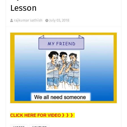
Lesson
rajkumar sathish
July 03, 2018
CLICK HERE FOR VIDEO 》》》