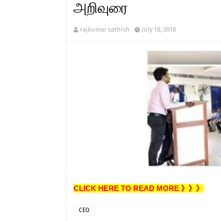
அறிவுரை
rajkumar sathish
July 18, 2018
CLICK HERE TO READ MORE 》》》
CEO