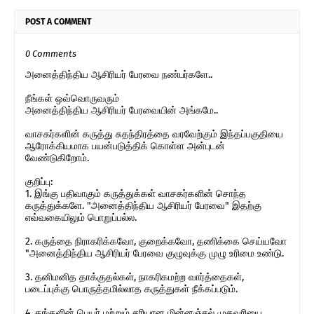
POST A COMMENT
0 Comments
அனைத்திந்திய ஆசிரியர் பேரவை நண்பர்களே..
நீங்கள் ஒவ்வொருவரும்
அனைத்திந்திய ஆசிரியர் பேரவையின் அங்கமே..
வாசகர்களின் கருத்து சுதந்திரத்தை வரவேற்கும் இந்தப்பகுதியை
ஆரோக்கியமாக பயன்படுத்திக் கொள்ள அன்புடன்
வேண்டுகிறோம்.
குறிப்பு:
1. இங்கு பதிவாகும் கருத்துக்கள் வாசகர்களின் சொந்த
கருத்துக்களே. "அனைத்திந்திய ஆசிரியர் பேரவை" இதற்கு
எவ்வகையிலும் பொறுப்பல்ல.
2. கருத்தை நிராகரிக்கவோ, குறைக்கவோ, தணிக்கை செய்யவோ
"அனைத்திந்திய ஆசிரியர் பேரவை குழுவுக்கு முழு உரிமை உண்டு.
3. தனிமனித தாக்குதல்கள், நாகரிகமற்ற வார்த்தைகள்,
படைப்புக்கு பொருத்தமில்லாத கருத்துகள் நீக்கப்படும்.
4. தங்களின் பெயர் மற்றும் சரியான மின்னஞ்சல் முகவரியை