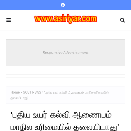
Responsive Advertisement
Home
GOVT NEWS
'புதிய உயர் கல்வி ஆணையம் மாநில உரிமையில்
தலையிடாது'
'புதிய உயர் கல்வி ஆணையம்
மாநில உரிமையில் தலையிடாது'