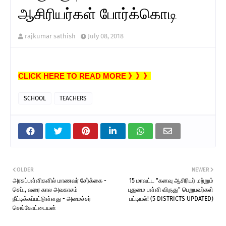
ஆசிரியர்கள் போர்க்கொடி
rajkumar sathish
July 08, 2018
CLICK HERE TO READ MORE 》》》
SCHOOL
TEACHERS
OLDER
NEWER
அரசுப்பள்ளிகளில் மாணவர் சேர்க்கை -
15 மாவட்ட "கனவு ஆசிரியர் மற்றும்
செப்., வரை கால அவகாசம்
புதுமை பள்ளி விருது" பெறுபவர்கள்
நீட்டிக்கப்பட்டுள்ளது - அமைச்சர்
பட்டியல்! (5 DISTRICTS UPDATED)
செங்கோட்டையன்