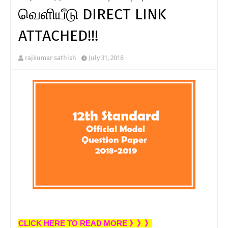
வெளியீடு DIRECT LINK
ATTACHED!!!
rajkumar sathish
July 31, 2018
CLICK HERE TO READ MORE 》》》