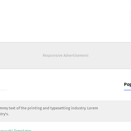
Responsive Advertisement
Pop
my text of the printing and typesetting industry. Lorem
ry's.
ooyaabi Templates