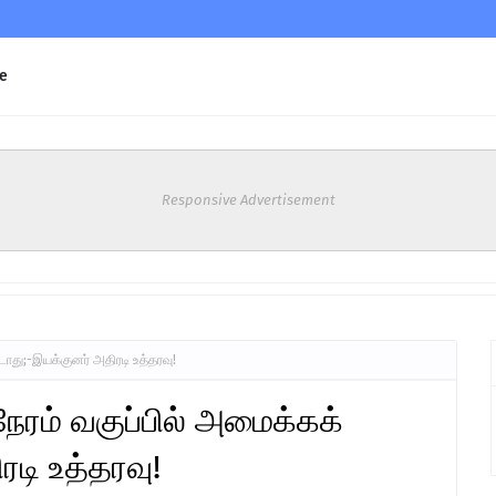
e
Responsive Advertisement
து;-இயக்குனர் அதிரடி உத்தரவு!
ம் வகுப்பில் அமைக்கக்
டி உத்தரவு!