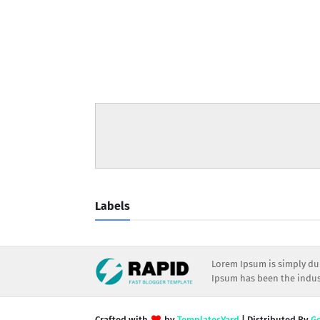
Labels
Lorem Ipsum is simply dum
Ipsum has been the indust
Crafted with
by
TemplatesYard
| Distributed By
G