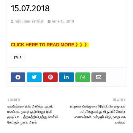
15.07.2018
rajkumar sathish
June 15, 2018
CLICK HERE TO READ MORE 》》》
EMIS
OLDER
NEWER
கல்வித்துறையில் அடுத்த புரட்சி:
ரம்ஜான் விடுமுறை அறிவிப்பில் குழப்பம்
மனப்பாட முறை ஒழிகிறது: இனி
பள்ளிக்கு வந்து திரும்பிச்சென்ற
முழுப்பாட புத்தகத்திலிருந்து கேள்வி
மாணவர்கள்: உள்ளூர் விடுமுறையாக
கேட்கும் முறை அமல்
மாற்றம்