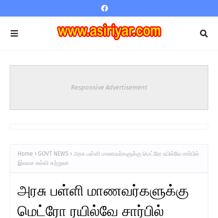
Responsive Advertisement
Home
GOVT NEWS
அரசு பள்ளி மாணவர்களுக்கு மெட்ரோ ரயில்வே சார்பில்
இலவச கல்வி சுற்றுலா
அரசு பள்ளி மாணவர்களுக்கு
மெட்ரோ ரயில்வே சார்பில்