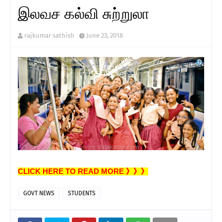
இலவச கல்வி சுற்றுலா
rajkumar sathish
June 23, 2018
CLICK HERE TO READ MORE 》》》
GOVT NEWS
STUDENTS