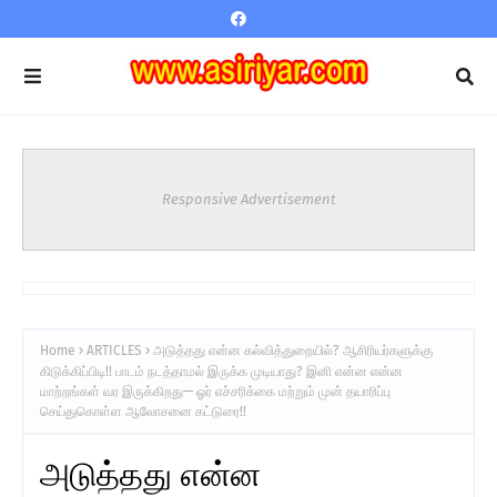
Responsive Advertisement
Home
ARTICLES
அடுத்தது என்ன கல்வித்துறையில்? ஆசிரியர்களுக்கு
கிடுக்கிப்பிடி!! பாடம் நடத்தாமல் இருக்க முடியாது? இனி என்ன என்ன
மாற்றங்கள் வர இருக்கிறது— ஓர் எச்சரிக்கை மற்றும் முன் தயாரிப்பு
செய்துகொள்ள ஆலோசனை கட்டுரை!!
அடுத்தது என்ன