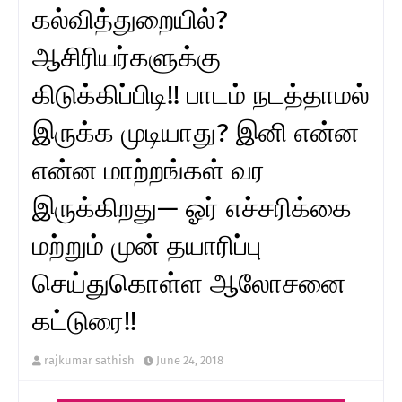
கல்வித்துறையில்?
ஆசிரியர்களுக்கு
கிடுக்கிப்பிடி!! பாடம் நடத்தாமல்
இருக்க முடியாது? இனி என்ன
என்ன மாற்றங்கள் வர
இருக்கிறது— ஓர் எச்சரிக்கை
மற்றும் முன் தயாரிப்பு
செய்துகொள்ள ஆலோசனை
கட்டுரை!!
rajkumar sathish
June 24, 2018