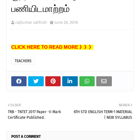
பணியிடமாற்றம்
rajkumar sathish
June 26, 2018
CLICK HERE TO READ MORE 》》》
TEACHERS
OLDER
NEWER
TRB - TNTET 2017 Paper -II Mark
6TH STD ENGLISH TERM-1 MATERIAL
Certificate Published.
| NEW SYLLABUS
POST A COMMENT