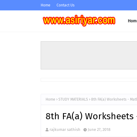
Home
Contact Us
Hom
Home
STUDY MATERIALS
8th FA(a) Worksheets - Mat
8th FA(a) Worksheets 
rajkumar sathish
June 27, 2018