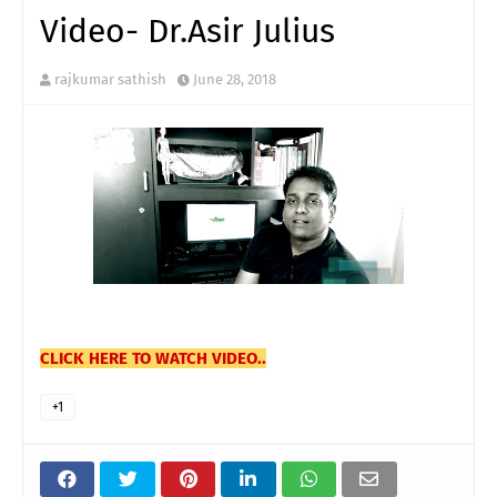
Video- Dr.Asir Julius
rajkumar sathish
June 28, 2018
CLICK HERE TO WATCH VIDEO..
+1