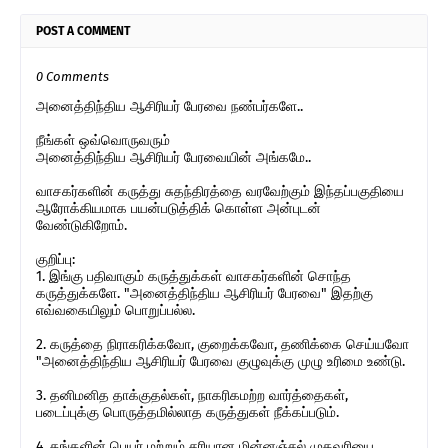
POST A COMMENT
0 Comments
அனைத்திந்திய ஆசிரியர் பேரவை நண்பர்களே..
நீங்கள் ஒவ்வொருவரும்
அனைத்திந்திய ஆசிரியர் பேரவையின் அங்கமே..
வாசகர்களின் கருத்து சுதந்திரத்தை வரவேற்கும் இந்தப்பகுதியை
ஆரோக்கியமாக பயன்படுத்திக் கொள்ள அன்புடன்
வேண்டுகிறோம்.
குறிப்பு:
1. இங்கு பதிவாகும் கருத்துக்கள் வாசகர்களின் சொந்த
கருத்துக்களே. "அனைத்திந்திய ஆசிரியர் பேரவை" இதற்கு
எவ்வகையிலும் பொறுப்பல்ல.
2. கருத்தை நிராகரிக்கவோ, குறைக்கவோ, தணிக்கை செய்யவோ
"அனைத்திந்திய ஆசிரியர் பேரவை குழுவுக்கு முழு உரிமை உண்டு.
3. தனிமனித தாக்குதல்கள், நாகரிகமற்ற வார்த்தைகள்,
படைப்புக்கு பொருத்தமில்லாத கருத்துகள் நீக்கப்படும்.
4. தங்களின் பெயர் மற்றும் சரியான மின்னஞ்சல் முகவரியை