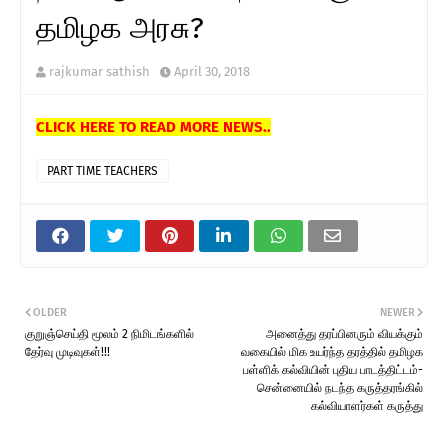
தமிழக அரசு?
rajkumar sathish
April 30, 2018
CLICK HERE TO READ MORE NEWS..
PART TIME TEACHERS
OLDER
NEWER
குறுஞ்செய்தி மூலம் 2 நிமிடங்களில்
அனைத்து தரப்பினரும் வியக்கும்
தேர்வு முடிவுகள்!!!
வகையில் மிக உயர்ந்த தரத்தில் தமிழக
பள்ளிக் கல்வியின் புதிய பாடத்திட்டம்-
சென்னையில் நடந்த கருத்தரங்கில்
கல்வியாளர்கள் கருத்து