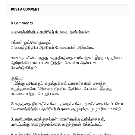
POST A COMMENT
0 Comments
அனைத்திந்திய ஆசிரியர் பேரவை நண்பர்களே..
நீங்கள் ஒவ்வொருவரும்
அனைத்திந்திய ஆசிரியர் பேரவையின் அங்கமே..
வாசகர்களின் கருத்து சுதந்திரத்தை வரவேற்கும் இந்தப்பகுதியை
ஆரோக்கியமாக பயன்படுத்திக் கொள்ள அன்புடன்
வேண்டுகிறோம்.
குறிப்பு:
1. இங்கு பதிவாகும் கருத்துக்கள் வாசகர்களின் சொந்த
கருத்துக்களே. "அனைத்திந்திய ஆசிரியர் பேரவை" இதற்கு
எவ்வகையிலும் பொறுப்பல்ல.
2. கருத்தை நிராகரிக்கவோ, குறைக்கவோ, தணிக்கை செய்யவோ
"அனைத்திந்திய ஆசிரியர் பேரவை குழுவுக்கு முழு உரிமை உண்டு.
3. தனிமனித தாக்குதல்கள், நாகரிகமற்ற வார்த்தைகள்,
படைப்புக்கு பொருத்தமில்லாத கருத்துகள் நீக்கப்படும்.
4. தங்களின் பெயர் மற்றும் சரியான மின்னஞ்சல் முகவரியை