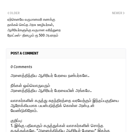
OLDER
NEWER
ஏற்கெனவே வருமானவரி கணக்கு
தாக்கல் செய்த அரசு ஊழியர்கள்,
ஆசிரியர்களுக்கு வருமான வரித்துறை
நோட்டீஸ்- தினமும் ரூ 500 அபராதம்
POST A COMMENT
0 Comments
அனைத்திந்திய ஆசிரியர் பேரவை நண்பர்களே..
நீங்கள் ஒவ்வொருவரும்
அனைத்திந்திய ஆசிரியர் பேரவையின் அங்கமே..
வாசகர்களின் கருத்து சுதந்திரத்தை வரவேற்கும் இந்தப்பகுதியை
ஆரோக்கியமாக பயன்படுத்திக் கொள்ள அன்புடன்
வேண்டுகிறோம்.
குறிப்பு:
1. இங்கு பதிவாகும் கருத்துக்கள் வாசகர்களின் சொந்த
கருத்துக்களே. "அனைத்திந்திய ஆசிரியர் பேரவை" இதற்கு