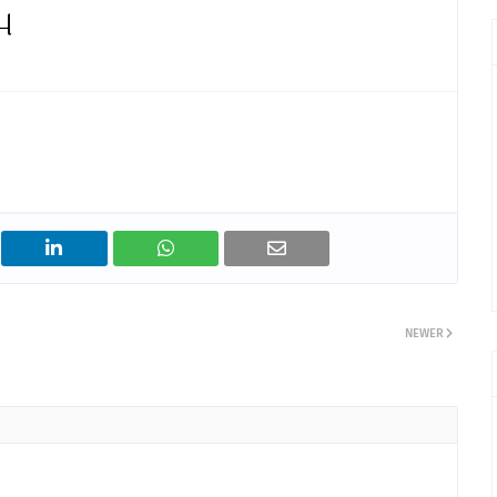
ு
NEWER