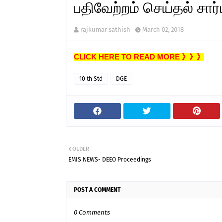
பதிவேற்றம் செய்தல் சார்ப
rajkumar sathish
March 02, 2018
CLICK HERE TO READ MORE 》》》
10 th Std
DGE
OLDER
EMIS NEWS- DEEO Proceedings
POST A COMMENT
0 Comments