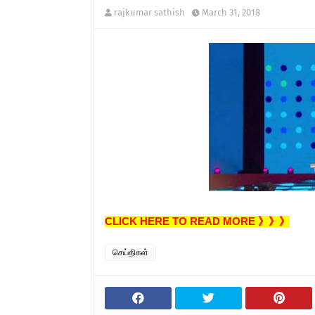
rajkumar sathish
March 31, 2018
CLICK HERE TO READ MORE 》》》
செய்திகள்