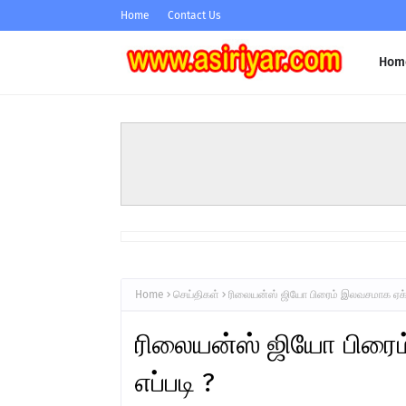
Home
Contact Us
Hom
Home
செய்திகள்
ரிலையன்ஸ் ஜியோ பிரைம் இலவசமாக ஏக்டி
ரிலையன்ஸ் ஜியோ பிரைம
எப்படி ?