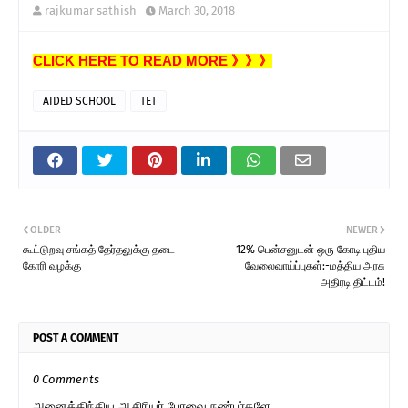
rajkumar sathish
March 30, 2018
CLICK HERE TO READ MORE 》》》
AIDED SCHOOL
TET
OLDER
NEWER
கூட்டுறவு சங்கத் தேர்தலுக்கு தடை
12% பென்சனுடன் ஒரு கோடி புதிய
கோரி வழக்கு
வேலைவாய்ப்புகள்:-மத்திய அரசு
அதிரடி திட்டம்!
POST A COMMENT
0 Comments
அனைத்திந்திய ஆசிரியர் பேரவை நண்பர்களே..