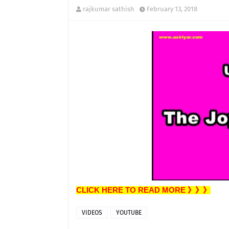
rajkumar sathish
February 13, 2018
CLICK HERE TO READ MORE 》》》
VIDEOS
YOUTUBE