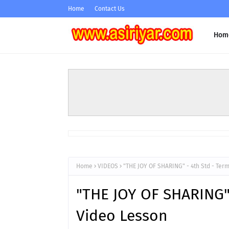
Home
Contact Us
Hom
Home
VIDEOS
"THE JOY OF SHARING" - 4th Std - Term
"THE JOY OF SHARING" -
Video Lesson