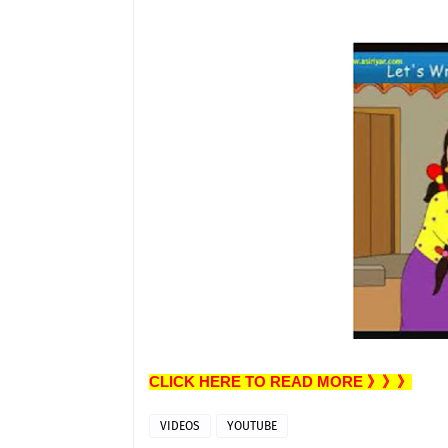
CLICK HERE TO READ MORE 》》》
VIDEOS
YOUTUBE