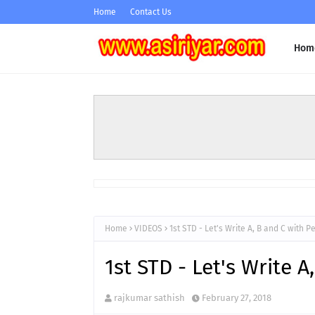
Home
Contact Us
Hom
Home
VIDEOS
1st STD - Let's Write A, B and C with P
1st STD - Let's Write A
rajkumar sathish
February 27, 2018