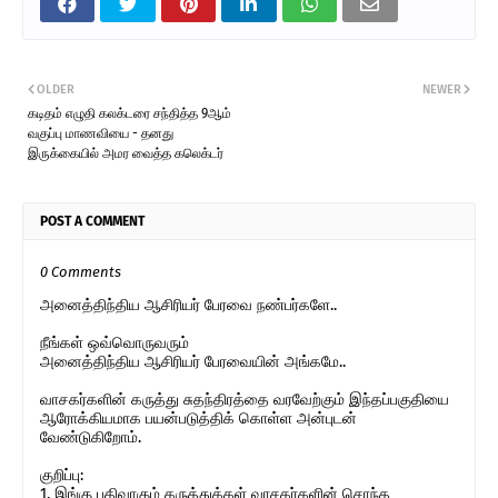
OLDER
NEWER
கடிதம் எழுதி கலக்டரை சந்தித்த 9ஆம்
வகுப்பு மாணவியை - தனது
இருக்கையில் அமர வைத்த கலெக்டர்
POST A COMMENT
0 Comments
அனைத்திந்திய ஆசிரியர் பேரவை நண்பர்களே..
நீங்கள் ஒவ்வொருவரும்
அனைத்திந்திய ஆசிரியர் பேரவையின் அங்கமே..
வாசகர்களின் கருத்து சுதந்திரத்தை வரவேற்கும் இந்தப்பகுதியை
ஆரோக்கியமாக பயன்படுத்திக் கொள்ள அன்புடன்
வேண்டுகிறோம்.
குறிப்பு:
1. இங்கு பதிவாகும் கருத்துக்கள் வாசகர்களின் சொந்த