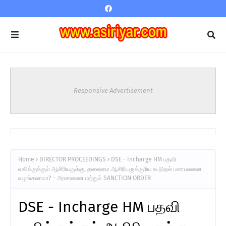
Responsive Advertisement
Home
DIRECTOR PROCEEDINGS
DSE - Incharge HM பதவி
வகிக்குக்கும் ஆசிரியருக்கு, தலைமை ஆசிரியருக்குரிய கூடுதல் பணபலனை
வழங்கலாமா? - அரசாணை மற்றும் SANCTION ORDER
DSE - Incharge HM பதவி